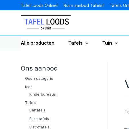
Ga
Ruim aanbod Tafels!
Tafels Onl
Tafel Loods Online!
naar
de
inhoud
Alle producten
Tafels
Tuin
Ons aanbod
Geen categorie
Kids
Kinderbureaus
Tafels
Bartafels
To
Bijzettafels
Bistrotafels