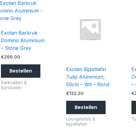
Exotan Barkruk
Domino Aluminium
– Stone Grey
€
299.00
Exotan Bijzettafel
E
Bestellen
Tulip Aluminium,
O
Barkrukken &
50cm – Wit – Rond
–
Barstoelen
€
132.30
€
Bestellen
Loungetafels &
Tu
bijzettafels