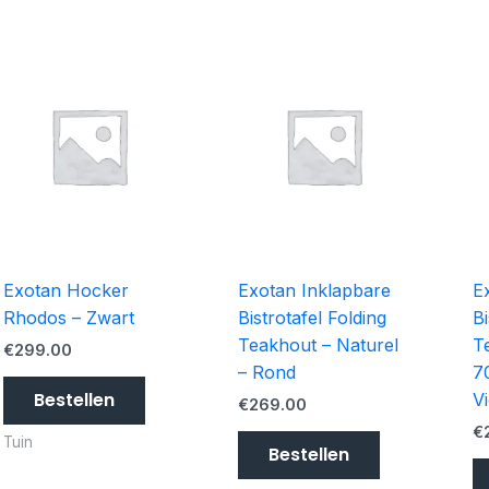
Exotan Hocker
Exotan Inklapbare
E
Rhodos – Zwart
Bistrotafel Folding
Bi
Teakhout – Naturel
T
€
299.00
– Rond
7
Bestellen
V
€
269.00
€
Tuin
Bestellen