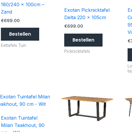
180/240 x 100cm –
Exotan Picknicktafel
E
Zand
Delta 220 x 105cm
C
€
699.00
9
€
699.00
V
Bestellen
Bestellen
€
Eettafels Tuin
Picknicktafels
Lo
bi
Exotan Tuintafel
Milan Teakhout, 90