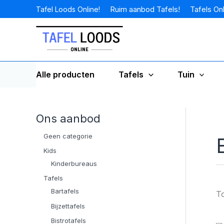
Ga
Ruim aanbod Tafels!
Tafels Onl
Tafel Loods Online!
naar
de
inhoud
Alle producten
Tafels
Tuin
Ons aanbod
Geen categorie
Kids
Kinderbureaus
Tafels
Bartafels
To
Bijzettafels
Bistrotafels