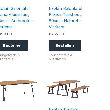
xotan Salontafel
Exotan Salontafel
omo Aluminium,
Florida Teakhout,
5cm – Anthracite –
80cm – Naturel –
ierkant
Vierkant
399.00
€
265.30
Bestellen
Bestellen
ungetafels &
Loungetafels &
jzettafels
bijzettafels
Exotan Tuintafel