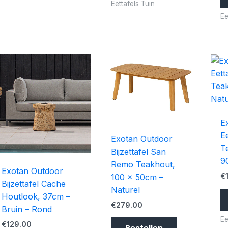
Eettafels Tuin
Ee
E
E
Exotan Outdoor
T
Bijzettafel San
9
Remo Teakhout,
Exotan Outdoor
€
100 x 50cm –
Bijzettafel Cache
Naturel
Houtlook, 37cm –
€
279.00
Bruin – Rond
Ee
€
129.00