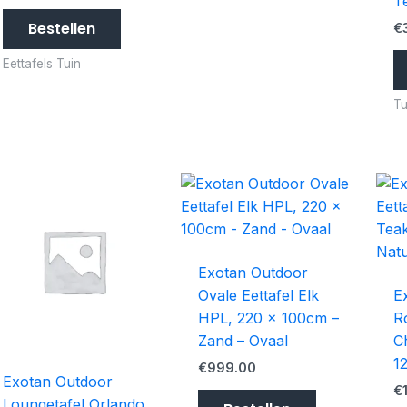
T
Bestellen
€
Eettafels Tuin
Tu
Exotan Outdoor
Ovale Eettafel Elk
E
HPL, 220 x 100cm –
R
Zand – Ovaal
C
1
€
999.00
Exotan Outdoor
€
Loungetafel Orlando