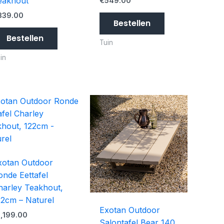
eakhout
€
549.00
339.00
Bestellen
Bestellen
Tuin
in
xotan Outdoor
onde Eettafel
harley Teakhout,
22cm – Naturel
Exotan Outdoor
1,199.00
Salontafel Bear 140