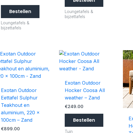
Bestellen
Bestellen
Loungetafels &
bijzettafels
Loungetafels &
bijzettafels
Exotan Outdoor
Exotan Outdoor
Hocker Coosa All
Eettafel Sulphur
weather – Zand
Teakhout en
€
249.00
aluminium, 220 x
E
Bestellen
100cm – Zand
H
€
899.00
Tuin